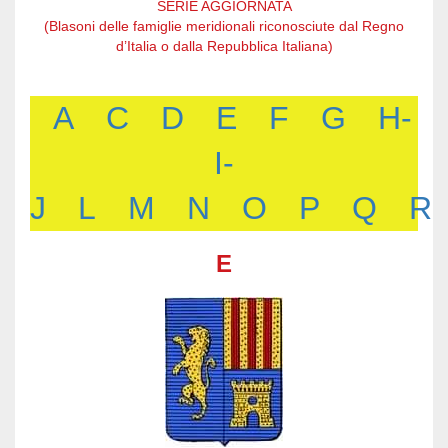
SERIE AGGIORNATA
(Blasoni delle famiglie meridionali riconosciute dal Regno
d’Italia o dalla Repubblica Italiana)
A
C
D
E
F
G
H-
I-
J
L
M
N
O
P
Q
R
E