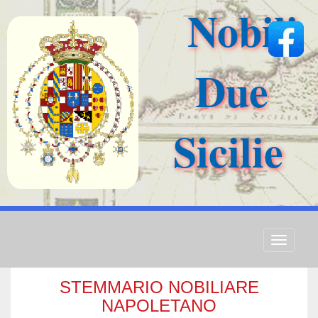
Nobili
Due
Sicilie
Toggle
navigati
STEMMARIO NOBILIARE
NAPOLETANO