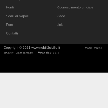
Fonti
Riconoscimento ufficiale
Sedili di Napoli
Video
Foto
Link
Contatti
Copyright © 2021 www.nobili2sicilie.it
Visite:
Pagine
Area riservata
richieste:
Utenti collegati:
.
.
.
.
.
.
.
.
.
.
.
.
.
.
.
.
.
.
.
.
.
.