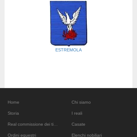
ESTREMOLA
Home
Chi siamo
Storia
I reali
Real commissione dei titoli
Casate
Ordini equestri
Elenchi nobiliari